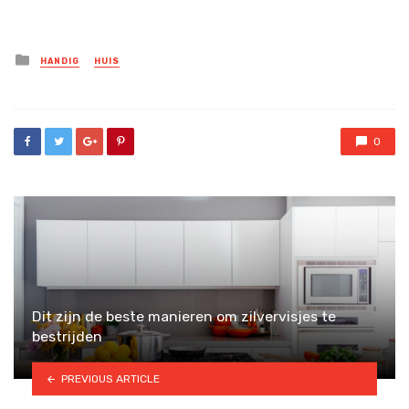
Posted
HANDIG
HUIS
in
0
Dit zijn de beste manieren om zilvervisjes te
bestrijden
PREVIOUS ARTICLE