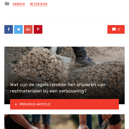
Posted
HANDIG
INTERIEUR
in
0
Wat zijn de regels rondom het afvoeren van
restmaterialen bij een verbouwing?
PREVIOUS ARTICLE