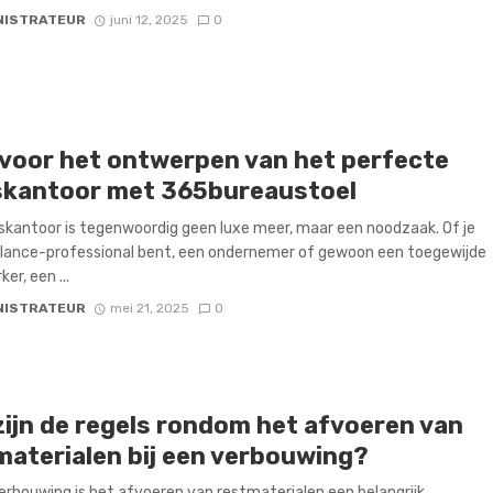
NISTRATEUR
juni 12, 2025
0
 voor het ontwerpen van het perfecte
skantoor met 365bureaustoel
skantoor is tegenwoordig geen luxe meer, maar een noodzaak. Of je
lance-professional bent, een ondernemer of gewoon een toegewijde
er, een ...
NISTRATEUR
mei 21, 2025
0
zijn de regels rondom het afvoeren van
materialen bij een verbouwing?
verbouwing is het afvoeren van restmaterialen een belangrijk