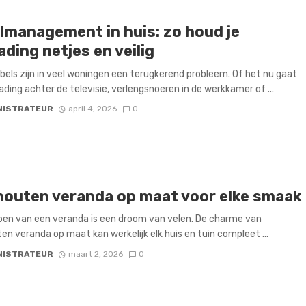
lmanagement in huis: zo houd je
ding netjes en veilig
bels zijn in veel woningen een terugkerend probleem. Of het nu gaat
ding achter de televisie, verlengsnoeren in de werkkamer of ...
NISTRATEUR
april 4, 2026
0
houten veranda op maat voor elke smaak
en van een veranda is een droom van velen. De charme van
en veranda op maat kan werkelijk elk huis en tuin compleet ...
NISTRATEUR
maart 2, 2026
0