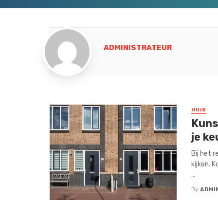
ADMINISTRATEUR
HUIS
Kuns
je k
Bij het 
kijken. 
...
By
ADMI