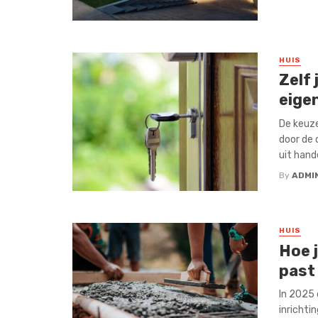
HUIS
Zelf 
eige
De keuze
door de 
uit hande
By
ADMI
HUIS
Hoe j
past
In 2025 
inrichti