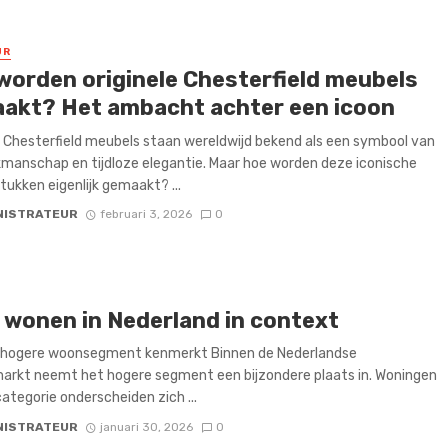
UR
worden originele Chesterfield meubels
akt? Het ambacht achter een icoon
e Chesterfield meubels staan wereldwijd bekend als een symbool van
kmanschap en tijdloze elegantie. Maar hoe worden deze iconische
ukken eigenlijk gemaakt? ...
NISTRATEUR
februari 3, 2026
0
 wonen in Nederland in context
 hogere woonsegment kenmerkt Binnen de Nederlandse
arkt neemt het hogere segment een bijzondere plaats in. Woningen
categorie onderscheiden zich ...
NISTRATEUR
januari 30, 2026
0