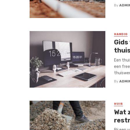
By
ADMI
HANDIG
Gids
thui
Een thui
een free
thuiswerk
By
ADMI
HUIS
Wat 
rest
Bij een 