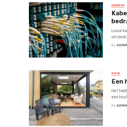
HANDIG
Kabe
bedra
Losse ka
om bedra
By
ADMI
HUIS
Een 
Het hebb
een hout
By
ADMI