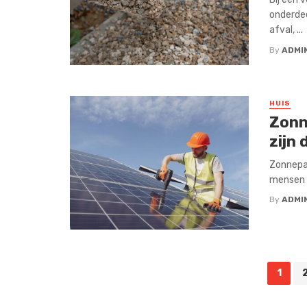
onderdee
afval, ...
By
ADMI
HUIS
Zonn
zijn
Zonnepan
mensen n
By
ADMI
Posts
1
navigation