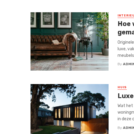
INTERIE
Hoe 
gema
Originel
luxe, va
meubelst
By
ADMI
HUIS
Luxe
Wat het
woningm
in deze 
By
ADMI