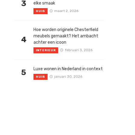
3
elke smaak
maart 2, 2026
HUIS
Hoe worden originele Chesterfield
meubels gemaakt? Het ambacht
4
achter een icoon
februari 3, 2026
INTERIEUR
Luxe wonen in Nederland in context
5
januari 30, 2026
HUIS