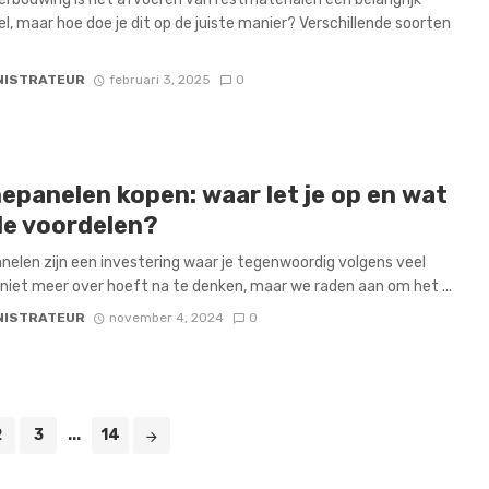
l, maar hoe doe je dit op de juiste manier? Verschillende soorten
NISTRATEUR
februari 3, 2025
0
epanelen kopen: waar let je op en wat
 de voordelen?
elen zijn een investering waar je tegenwoordig volgens veel
iet meer over hoeft na te denken, maar we raden aan om het ...
NISTRATEUR
november 4, 2024
0
2
3
...
14