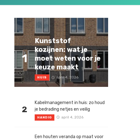
Kunststof
kozijnen: wat je
1
moet weten voor je
keuze maakt
april 4, 2026
HUIS
Kabelmanagement in huis: zo houd
2
je bedrading netjes en veilig
april 4, 2026
HANDIG
Een houten veranda op maat voor