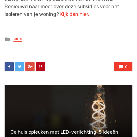
Benieuwd naar meer over deze subsidies voor het
isoleren van je woning?
Kijk dan hier.
Posted
HUIS
in
0
Je huis opleuken met LED-verlichting: 5 ideeën