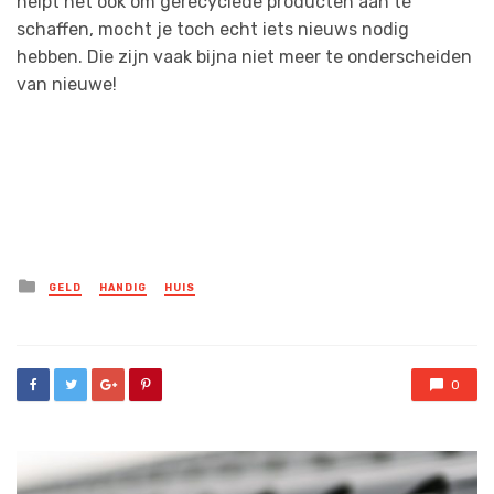
helpt het ook om gerecyclede producten aan te
schaffen, mocht je toch echt iets nieuws nodig
hebben. Die zijn vaak bijna niet meer te onderscheiden
van nieuwe!
Posted
GELD
HANDIG
HUIS
in
0